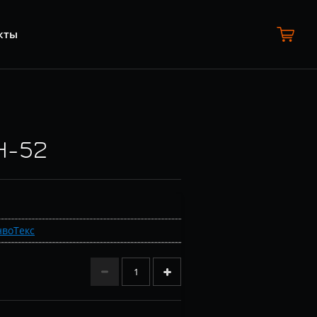
кты
Н-52
воТекс