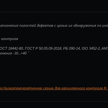
аполнения полостей дефектов с целью их обнаружения по и
 контроля
ОСТ 18442-80, ГОСТ Р 50.05.09-2018, РБ 090-14, ISO 3452-2, A
енения -30…+40 ˚
на Низкотемпературную серию для капиллярного контроля R-