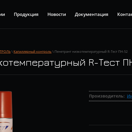
ии
Продукция
Новости
Документация
Конта
ТРОЛЬ
\
Капиллярный контроль
\ Пенетрант низкотемпературный R-Тест ПН-52
котемпературный R-Тест П
Производитель:
Ин