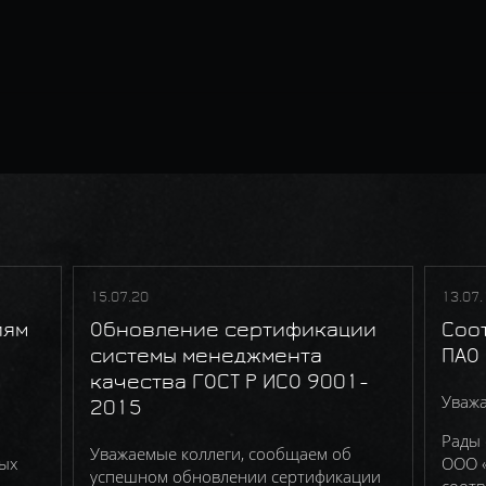
15.07.20
13.07.
иям
Обновление сертификации
Соо
системы менеджмента
ПАО 
качества ГОСТ Р ИСО 9001-
Уважа
2015
Рады 
Уважаемые коллеги, сообщаем об
ых
ООО «
успешном обновлении сертификации